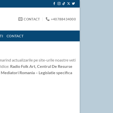
CONTACT
+40788434000
TI
CONTACT
marind actualizarile pe site-urile noastre veti
ridice:
Radio Folk Art,
Centrul De Resurse
,
Mediatori Romania – Legislatie specifica
bucura [...]