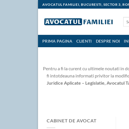
Skip
AVOCATUL FAMILIEI, BUCURESTI, SECTOR 3, R
to
content
PRIMA PAGINA
CLIENTI
DESPRE NOI
IN
Pentru a fi la curent cu ultimele noutati in d
fi intotdeauna informati privitor la modifica
Juridice Aplicate – Legislatie,
Avocatul T
Conform pro
CABINET DE AVOCAT