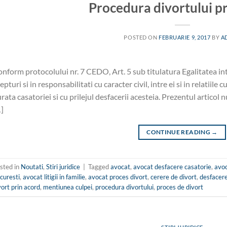
Procedura divortului p
CONTINUE READING
→
POSTED ON
FEBRUARIE 9, 2017
BY
A
nform protocolului nr. 7 CEDO, Art. 5 sub titulatura Egalitatea intr
epturi si in responsabilitati cu caracter civil, intre ei si in relatiile 
rata casatoriei si cu prilejul desfacerii acesteia. Prezentul articol
]
CONTINUE READING
→
sted in
Noutati
,
Stiri juridice
|
Tagged
avocat
,
avocat desfacere casatorie
,
avoc
curesti
,
avocat litigii in familie
,
avocat proces divort
,
cerere de divort
,
desfacere
vort prin acord
,
mentiunea culpei
,
procedura divortului
,
proces de divort