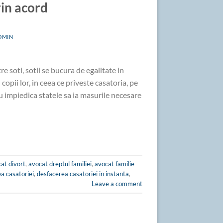
rin acord
DMIN
e soti, sotii se bucura de egalitate in
cu copii lor, in ceea ce priveste casatoria, pe
 nu impiedica statele sa ia masurile necesare
at divort
,
avocat dreptul familiei
,
avocat familie
a casatoriei
,
desfacerea casatoriei in instanta
,
Leave a comment