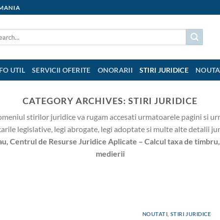
OMANIA
FO UTIL
SERVICII OFERITE
ONORARII
STIRI JURIDICE
NOUTA
CATEGORY ARCHIVES:
STIRI JURIDICE
omeniul stirilor juridice va rugam accesati urmatoarele pagini si ur
rile legislative, legi abrogate, legi adoptate si multe alte detalii ju
au,
Centrul de Resurse Juridice Aplicate – Calcul taxa de timbru
medierii
NOUTATI STIRI JURIDICE
Procedura divortului prin acord
februarie 9, 2017
tocolului nr. 7 CEDO, Art. 5 sub titulatura Egalitatea intre soti, sotii se 
NOUTATI
,
STIRI JURIDICE