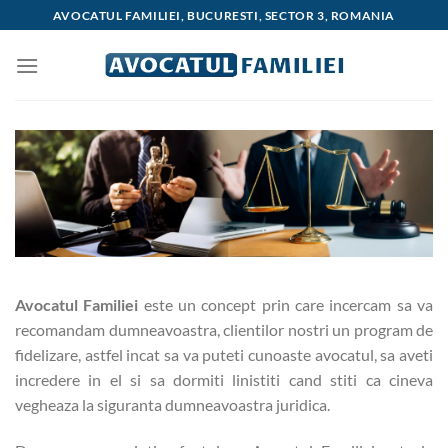
Skip
AVOCATUL FAMILIEI, BUCURESTI, SECTOR 3, ROMANIA
to
content
Avocatul Familiei
este un concept prin care incercam sa va
recomandam dumneavoastra, clientilor nostri un program de
fidelizare, astfel incat sa va puteti cunoaste avocatul, sa aveti
incredere in el si sa dormiti linistiti cand stiti ca cineva
vegheaza la siguranta dumneavoastra juridica.