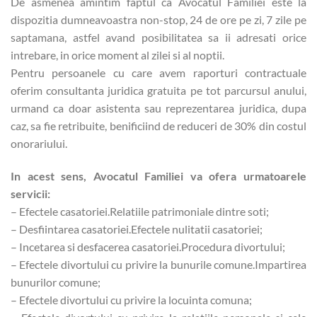
De asmenea amintim faptul ca Avocatul Familiei este la
dispozitia dumneavoastra non-stop, 24 de ore pe zi, 7 zile pe
saptamana, astfel avand posibilitatea sa ii adresati orice
intrebare, in orice moment al zilei si al noptii.
Pentru persoanele cu care avem raporturi contractuale
oferim consultanta juridica gratuita pe tot parcursul anului,
urmand ca doar asistenta sau reprezentarea juridica, dupa
caz, sa fie retribuite, benificiind de reduceri de 30% din costul
onorariului.
In acest sens, Avocatul Familiei va ofera urmatoarele
servicii:
– Efectele casatoriei.Relatiile patrimoniale dintre soti;
– Desfiintarea casatoriei.Efectele nulitatii casatoriei;
– Incetarea si desfacerea casatoriei.Procedura divortului;
– Efectele divortului cu privire la bunurile comune.Impartirea
bunurilor comune;
– Efectele divortului cu privire la locuinta comuna;