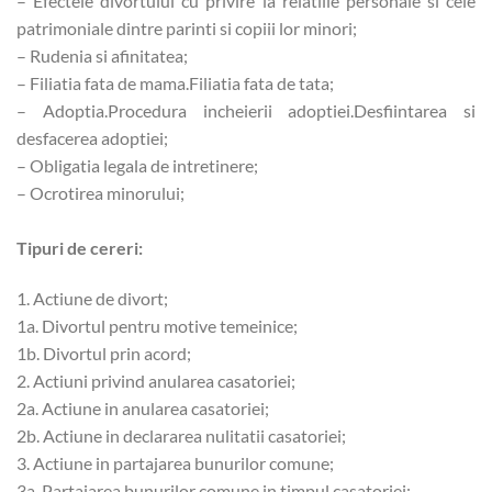
– Efectele divortului cu privire la relatiile personale si cele
patrimoniale dintre parinti si copiii lor minori;
– Rudenia si afinitatea;
– Filiatia fata de mama.Filiatia fata de tata;
– Adoptia.Procedura incheierii adoptiei.Desfiintarea si
desfacerea adoptiei;
– Obligatia legala de intretinere;
– Ocrotirea minorului;
Tipuri de cereri:
1. Actiune de divort;
1a. Divortul pentru motive temeinice;
1b. Divortul prin acord;
2. Actiuni privind anularea casatoriei;
2a. Actiune in anularea casatoriei;
2b. Actiune in declararea nulitatii casatoriei;
3. Actiune in partajarea bunurilor comune;
3a. Partajarea bunurilor comune in timpul casatoriei;